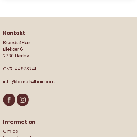
Kontakt
Brands4Hair
Ellekær 6
2730 Herlev
CVR
:
44978741
info@brands4hair.com
Information
Om os