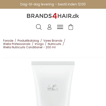
Professionelle brands - over 15 års erfaring
Dag-til-dag levering – bestil inden 12:00
Forside
/
Produktkatalog
/
Vores Brands
/
Wella Professionals
/
Invigo
/
Nutricurls
/
Wella Nutricurls Conditioner - 200 ml