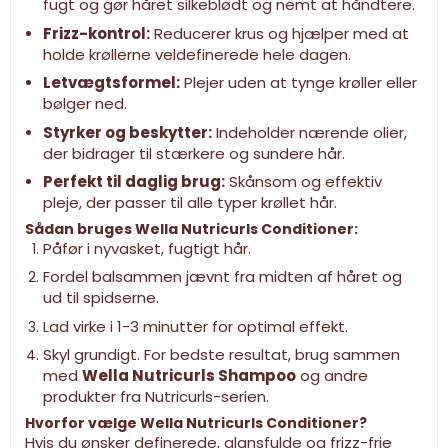
fugt og gør håret silkeblødt og nemt at håndtere.
Frizz-kontrol:
Reducerer krus og hjælper med at
holde krøllerne veldefinerede hele dagen.
Letvægtsformel:
Plejer uden at tynge krøller eller
bølger ned.
Styrker og beskytter:
Indeholder nærende olier,
der bidrager til stærkere og sundere hår.
Perfekt til daglig brug:
Skånsom og effektiv
pleje, der passer til alle typer krøllet hår.
Sådan bruges Wella Nutricurls Conditioner:
Påfør i nyvasket, fugtigt hår.
Fordel balsammen jævnt fra midten af håret og
ud til spidserne.
Lad virke i 1-3 minutter for optimal effekt.
Skyl grundigt. For bedste resultat, brug sammen
med
Wella Nutricurls Shampoo
og andre
produkter fra Nutricurls-serien.
Hvorfor vælge Wella Nutricurls Conditioner?
Hvis du ønsker definerede, glansfulde og frizz-frie