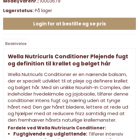
Model/Varenr.:
10003679
Lagerstatus:
På lager
Login for at bestille og se pris
Beskrivelse
Wella Nutricurls Conditioner Plejende fugt
og definition til krøllet og bølget hår
Wella Nutricurls Conditioner er en nærende balsam,
der er specielt udviklet til at pleje og definere krøllet
og bølget hår. Med sin unikke Nourish-In Complex, der
indeholder hvedekimolie og jojobaolie, tilfører denne
conditioner intens fugt og næring uden at tynge
håret ned. Den gør håret blødere, lettere at rede ud
og hjælper med at reducere frizz samtidig med at
den fremhæver hårets naturlige krøllemønster.
Fordele ved Wella Nutricurls Conditioner:
Fugtgivende og udglattende:
Tilfører intensiv