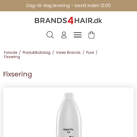
Dag-til-dag levering – bestil inden 12:00
Forside
/
Produktkatalog
/
Vores Brands
/
Pure
/
Fixsering
Fixsering