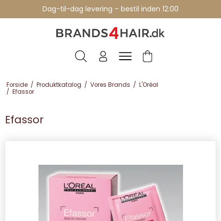
Dag-til-dag levering – bestil inden 12:00
Forside
/
Produktkatalog
/
Vores Brands
/
L'Oréal
/
Efassor
Efassor