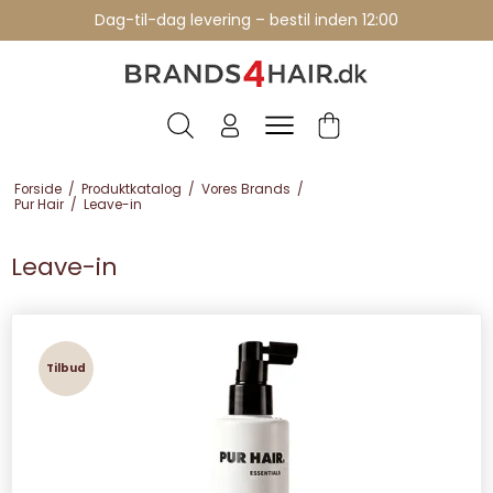
Professionelle brands - over 15 års erfaring
Dag-til-dag levering – bestil inden 12:00
Forside
/
Produktkatalog
/
Vores Brands
/
Pur Hair
/
Leave-in
Leave-in
Tilbud