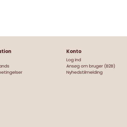
ation
Konto
Log ind
ands
Ansøg om bruger (B2B)
etingelser
Nyhedstilmelding