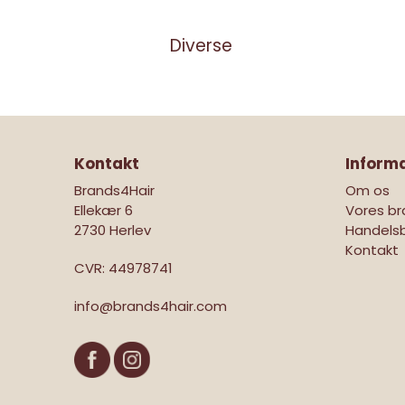
Diverse
Kontakt
Inform
Brands4Hair
Om os
Ellekær 6
Vores br
2730 Herlev
Handelsb
Kontakt
CVR
:
44978741
info@brands4hair.com