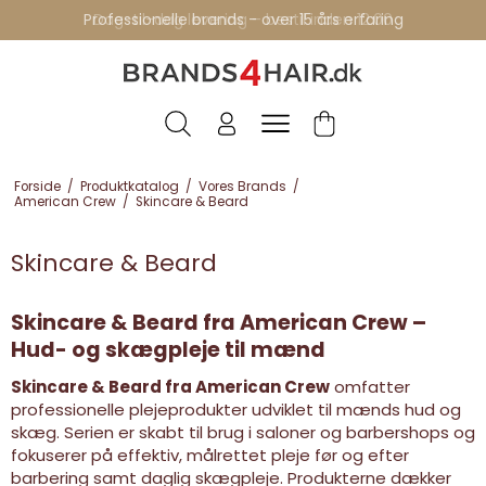
Professionelle brands - over 15 års erfaring
Forside
/
Produktkatalog
/
Vores Brands
/
American Crew
/
Skincare & Beard
Skincare & Beard
Skincare & Beard fra American Crew –
Hud- og skægpleje til mænd
Skincare & Beard fra American Crew
omfatter
professionelle plejeprodukter udviklet til mænds hud og
skæg. Serien er skabt til brug i saloner og barbershops og
fokuserer på effektiv, målrettet pleje før og efter
barbering samt daglig skægpleje. Produkterne dækker