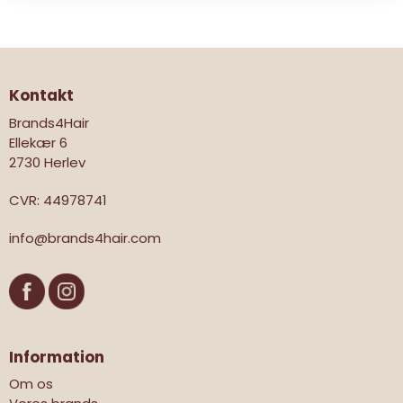
Kontakt
Brands4Hair
Ellekær 6
2730 Herlev
CVR
:
44978741
info@brands4hair.com
Information
Om os