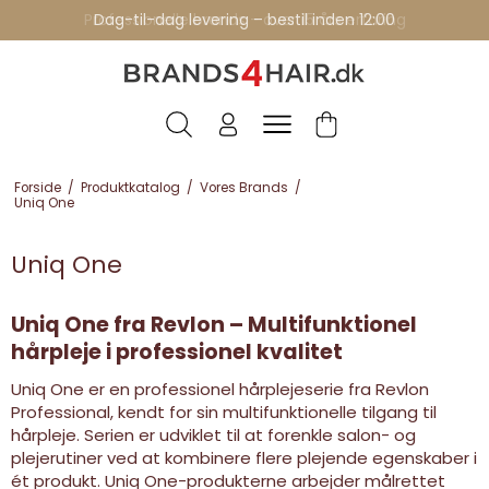
Professionelle brands - over 15 års erfaring
Dag-til-dag levering – bestil inden 12:00
Forside
/
Produktkatalog
/
Vores Brands
/
Uniq One
Uniq One
Uniq One fra Revlon – Multifunktionel
hårpleje i professionel kvalitet
Uniq One er en professionel hårplejeserie fra Revlon
Professional, kendt for sin multifunktionelle tilgang til
hårpleje. Serien er udviklet til at forenkle salon- og
plejerutiner ved at kombinere flere plejende egenskaber i
ét produkt. Uniq One-produkterne arbejder målrettet