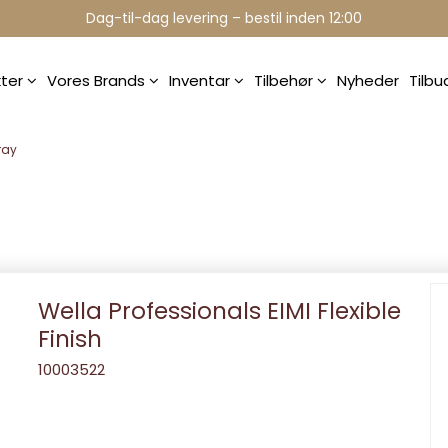
Professionelle brands - over 15 års erfaring
Dag-til-dag levering – bestil inden 12:00
kter
Vores Brands
Inventar
Tilbehør
Nyheder
Tilb
ray
Wella Professionals EIMI Flexible
Finish
10003522