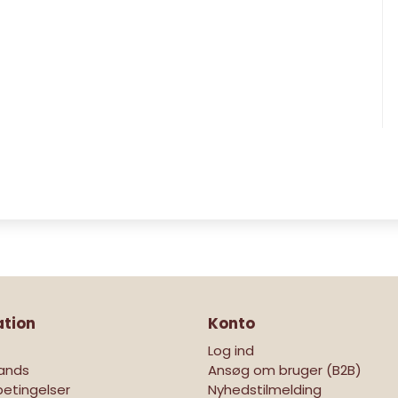
ation
Konto
Log ind
ands
Ansøg om bruger (B2B)
etingelser
Nyhedstilmelding