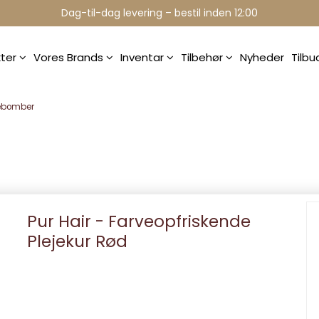
Professionelle brands - over 15 års erfaring
Dag-til-dag levering – bestil inden 12:00
kter
Vores Brands
Inventar
Tilbehør
Nyheder
Tilb
ebomber
Pur Hair - Farveopfriskende
Plejekur Rød