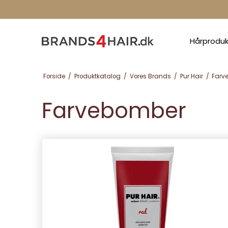
Hårprodu
Forside
/
Produktkatalog
/
Vores Brands
/
Pur Hair
/
Farv
Farvebomber