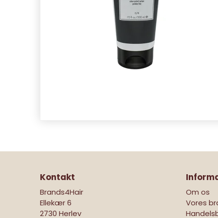
Kontakt
Inform
Brands4Hair
Om os
Ellekær 6
Vores br
2730 Herlev
Handelsb