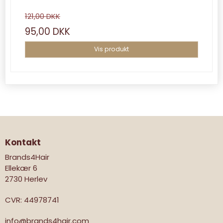
121,00 DKK
95,00 DKK
Vis produkt
Kontakt
Brands4Hair
Ellekær 6
2730 Herlev
CVR
:
44978741
info@brands4hair.com