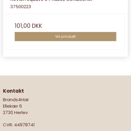
37500223
101,00 DKK
Vis produkt
Kontakt
Brands4Hair
Ellekær 6
2730 Herlev
CVR
:
44978741