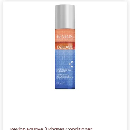
Revlon Equave 3 Phases Conditioner