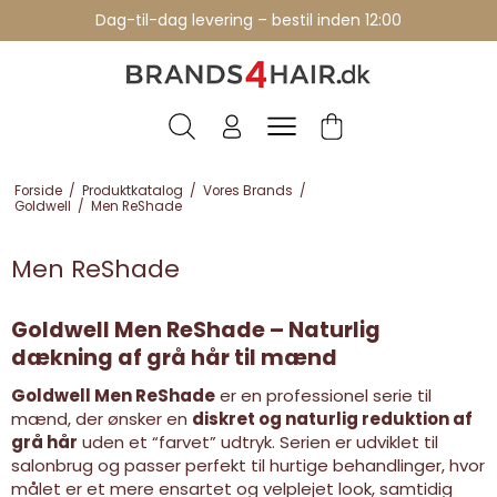
Professionelle brands - over 15 års erfaring
Dag-til-dag levering – bestil inden 12:00
Forside
/
Produktkatalog
/
Vores Brands
/
Goldwell
/
Men ReShade
Men ReShade
Goldwell Men ReShade – Naturlig
dækning af grå hår til mænd
Goldwell Men ReShade
er en professionel serie til
mænd, der ønsker en
diskret og naturlig reduktion af
grå hår
uden et “farvet” udtryk. Serien er udviklet til
salonbrug og passer perfekt til hurtige behandlinger, hvor
målet er et mere ensartet og velplejet look, samtidig