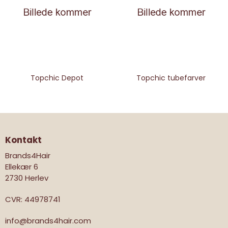
Topchic Depot
Topchic tubefarver
Kontakt
Brands4Hair
Ellekær 6
2730 Herlev
CVR
:
44978741
info@brands4hair.com