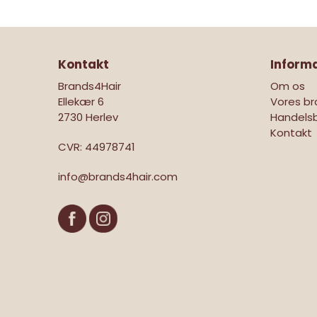
Kontakt
Inform
Brands4Hair
Om os
Ellekær 6
Vores br
2730 Herlev
Handelsb
Kontakt
CVR
:
44978741
info@brands4hair.com