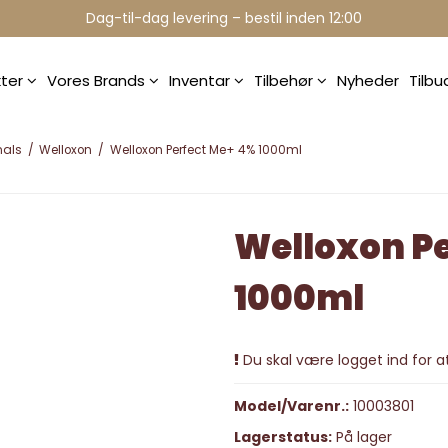
Professionelle brands - over 15 års erfaring
Dag-til-dag levering – bestil inden 12:00
kter
Vores Brands
Inventar
Tilbehør
Nyheder
Tilb
nals
/
Welloxon
/
Welloxon Perfect Me+ 4% 1000ml
Welloxon P
1000ml
Du skal være logget ind for at
Model/Varenr.:
10003801
Lagerstatus:
På lager