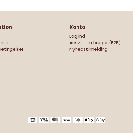
ation
Konto
Log ind
ands
Ansøg om bruger (B2B)
etingelser
Nyhedstilmelding