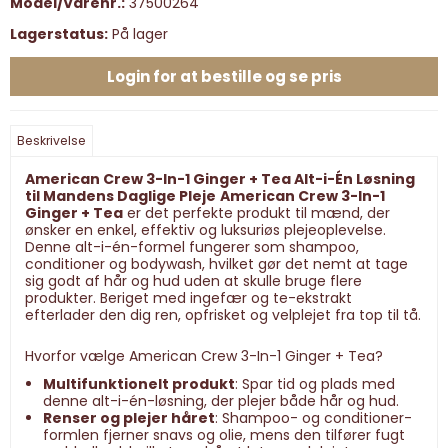
Model/Varenr.:
37500264
Lagerstatus:
På lager
Login for at bestille og se pris
Beskrivelse
American Crew 3-In-1 Ginger + Tea Alt-i-Én Løsning
til Mandens Daglige Pleje
American Crew 3-In-1
Ginger + Tea
er det perfekte produkt til mænd, der
ønsker en enkel, effektiv og luksuriøs plejeoplevelse.
Denne alt-i-én-formel fungerer som shampoo,
conditioner og bodywash, hvilket gør det nemt at tage
sig godt af hår og hud uden at skulle bruge flere
produkter. Beriget med ingefær og te-ekstrakt
efterlader den dig ren, opfrisket og velplejet fra top til tå.
Hvorfor vælge American Crew 3-In-1 Ginger + Tea?
Multifunktionelt produkt
: Spar tid og plads med
denne alt-i-én-løsning, der plejer både hår og hud.
Renser og plejer håret
: Shampoo- og conditioner-
formlen fjerner snavs og olie, mens den tilfører fugt