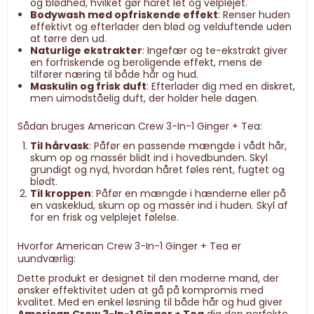
og blødhed, hvilket gør håret let og velplejet.
Bodywash med opfriskende effekt
: Renser huden
effektivt og efterlader den blød og velduftende uden
at tørre den ud.
Naturlige ekstrakter
: Ingefær og te-ekstrakt giver
en forfriskende og beroligende effekt, mens de
tilfører næring til både hår og hud.
Maskulin og frisk duft
: Efterlader dig med en diskret,
men uimodståelig duft, der holder hele dagen.
Sådan bruges American Crew 3-In-1 Ginger + Tea:
Til hårvask
: Påfør en passende mængde i vådt hår,
skum op og massér blidt ind i hovedbunden. Skyl
grundigt og nyd, hvordan håret føles rent, fugtet og
blødt.
Til kroppen
: Påfør en mængde i hænderne eller på
en vaskeklud, skum op og massér ind i huden. Skyl af
for en frisk og velplejet følelse.
Hvorfor American Crew 3-In-1 Ginger + Tea er
uundværlig:
Dette produkt er designet til den moderne mand, der
ønsker effektivitet uden at gå på kompromis med
kvalitet. Med en enkel løsning til både hår og hud giver