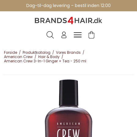
Professionelle brands - over 15 års erfaring
Dag-til-dag levering – bestil inden 12:00
Forside
/
Produktkatalog
/
Vores Brands
/
American Crew
/
Hair & Body
/
American Crew 3-In-1 Ginger + Tea - 250 ml