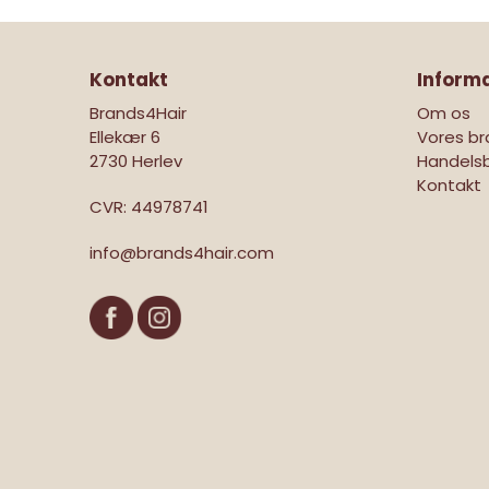
Kontakt
Inform
Brands4Hair
Om os
Ellekær 6
Vores br
2730 Herlev
Handelsb
Kontakt
CVR
:
44978741
info@brands4hair.com