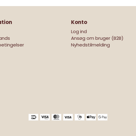
ation
Konto
Log ind
ands
Ansøg om bruger (B2B)
etingelser
Nyhedstilmelding