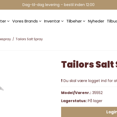
Professionelle brands - over 15 års erfaring
Dag-til-dag levering – bestil inden 12:00
kter
Vores Brands
Inventar
Tilbehør
Nyheder
Tilb
espray
/
Tailors Salt Spray
Tailors Salt
Du skal være logget ind for at
Model/Varenr.:
35552
Lagerstatus:
På lager
Login