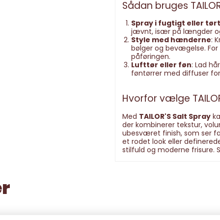
Sådan bruges TAILOR'
Spray i fugtigt eller tør
jævnt, især på længder og
Style med hænderne
: 
bølger og bevægelse. For
påføringen.
Lufttør eller føn
: Lad hår
føntørrer med diffuser for
Hvorfor vælge TAILOR
Med
TAILOR'S Salt Spray
ka
der kombinerer tekstur, volu
ubesværet finish, som ser f
et rodet look eller definered
stilfuld og moderne frisure.
er