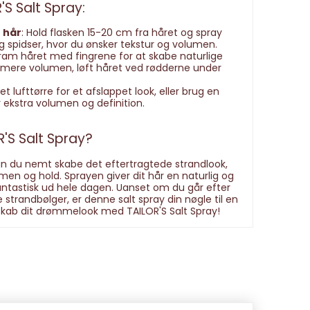
S Salt Spray:
t hår
: Hold flasken 15-20 cm fra håret og spray
 spidser, hvor du ønsker tekstur og volumen.
Kram håret med fingrene for at skabe naturlige
 mere volumen, løft håret ved rødderne under
et lufttørre for et afslappet look, eller brug en
 ekstra volumen og definition.
'S Salt Spray?
n du nemt skabe det eftertragtede strandlook,
men og hold. Sprayen giver dit hår en naturlig og
antastisk ud hele dagen. Uanset om du går efter
e strandbølger, er denne salt spray din nøgle til en
 Skab dit drømmelook med TAILOR'S Salt Spray!