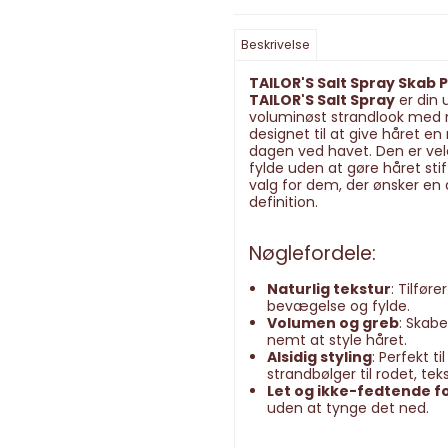
Beskrivelse
TAILOR'S Salt Spray Skab 
TAILOR'S Salt Spray
er din 
voluminøst strandlook med 
designet til at give håret en 
dagen ved havet. Den er vele
fylde uden at gøre håret stif
valg for dem, der ønsker en
definition.
Nøglefordele:
Naturlig tekstur
: Tilfør
bevægelse og fylde.
Volumen og greb
: Skabe
nemt at style håret.
Alsidig styling
: Perfekt ti
strandbølger til rodet, tek
Let og ikke-fedtende f
uden at tynge det ned.