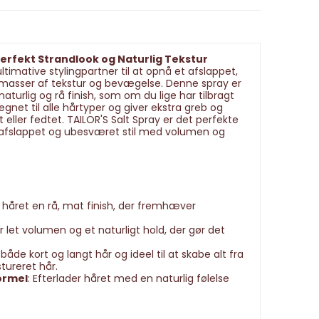
Perfekt Strandlook og Naturlig Tekstur
ultimative stylingpartner til at opnå et afslappet,
masser af tekstur og bevægelse. Denne spray er
naturlig og rå finish, som om du lige har tilbragt
gnet til alle hårtyper og giver ekstra greb og
t eller fedtet. TAILOR'S Salt Spray er det perfekte
 afslappet og ubesværet stil med volumen og
er håret en rå, mat finish, der fremhæver
r let volumen og et naturligt hold, der gør det
l både kort og langt hår og ideel til at skabe alt fra
stureret hår.
ormel
: Efterlader håret med en naturlig følelse