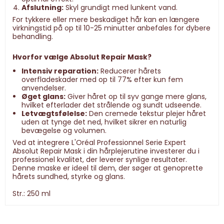
Afslutning:
Skyl grundigt med lunkent vand.
For tykkere eller mere beskadiget hår kan en længere
virkningstid på op til 10-25 minutter anbefales for dybere
behandling.
Hvorfor vælge Absolut Repair Mask?
Intensiv reparation:
Reducerer hårets
overfladeskader med op til 77% efter kun fem
anvendelser.
Øget glans:
Giver håret op til syv gange mere glans,
hvilket efterlader det strålende og sundt udseende.
Letvægtsfølelse:
Den cremede tekstur plejer håret
uden at tynge det ned, hvilket sikrer en naturlig
bevægelse og volumen.
Ved at integrere L'Oréal Professionnel Serie Expert
Absolut Repair Mask i din hårplejerutine investerer du i
professionel kvalitet, der leverer synlige resultater.
Denne maske er ideel til dem, der søger at genoprette
hårets sundhed, styrke og glans.
Str.: 250 ml