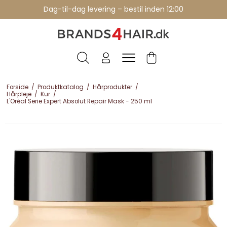
Professionelle brands - over 15 års erfaring
Dag-til-dag levering – bestil inden 12:00
Forside
/
Produktkatalog
/
Hårprodukter
/
Hårpleje
/
Kur
/
L'Oréal Serie Expert Absolut Repair Mask - 250 ml