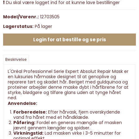
Du skal være logget ind for at kunne lave bestillinger
Model/Varenr.:
12703505
Lagerstatus:
På lager
Login for at bestille og se pris
Beskrivelse
L'Oréal Professionnel Serie Expert Absolut Repair Mask er
en luksuriøs hårmaske designet til at genoplive og
reparere tørt og skadet hår. Beriget med guldquinoa og
proteiner arbejder denne maske dybt i hårfibrene for at
styrke, blødgøre og tilføre glans uden at tynge håret
ned.
Anvendelse:
Forberedelse:
Efter hårvask, fjern overskydende
vand fra håret med et håndklæde.
Påføring:
Fordel en generøs mængde af masken
jævnt gennem længder og spidser.
Virkningstid:
Lad masken virke i 3-5 minutter for
optimal effekt.