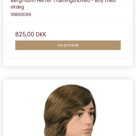
Bergmann Herrer Træningshoved - Boy med
skæg
18800099
825,00 DKK
Vis produkt