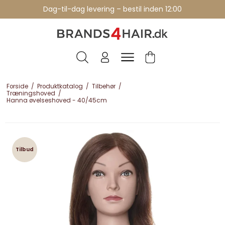
Professionelle brands - over 15 års erfaring
Dag-til-dag levering – bestil inden 12:00
Forside
/
Produktkatalog
/
Tilbehør
/
Træningshoved
/
Hanna øvelseshoved - 40/45cm
Tilbud