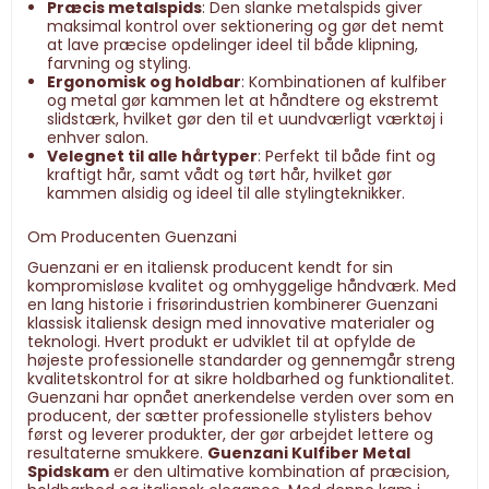
Præcis metalspids
: Den slanke metalspids giver
maksimal kontrol over sektionering og gør det nemt
at lave præcise opdelinger ideel til både klipning,
farvning og styling.
Ergonomisk og holdbar
: Kombinationen af kulfiber
og metal gør kammen let at håndtere og ekstremt
slidstærk, hvilket gør den til et uundværligt værktøj i
enhver salon.
Velegnet til alle hårtyper
: Perfekt til både fint og
kraftigt hår, samt vådt og tørt hår, hvilket gør
kammen alsidig og ideel til alle stylingteknikker.
Om Producenten Guenzani
Guenzani er en italiensk producent kendt for sin
kompromisløse kvalitet og omhyggelige håndværk. Med
en lang historie i frisørindustrien kombinerer Guenzani
klassisk italiensk design med innovative materialer og
teknologi. Hvert produkt er udviklet til at opfylde de
højeste professionelle standarder og gennemgår streng
kvalitetskontrol for at sikre holdbarhed og funktionalitet.
Guenzani har opnået anerkendelse verden over som en
producent, der sætter professionelle stylisters behov
først og leverer produkter, der gør arbejdet lettere og
resultaterne smukkere.
Guenzani Kulfiber Metal
Spidskam
er den ultimative kombination af præcision,