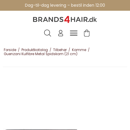
Professionelle brands - over 15 års erfaring
Dag-til-dag levering – bestil inden 12:00
Forside
/
Produktkatalog
/
Tilbehør
/
Kamme
/
Guenzani Kulfibre Metal Spidskam (21 cm)