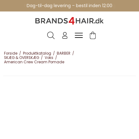
Professionelle brands - over 15 års erfaring
Dag-til-dag levering – bestil inden 12:00
Forside
/
Produktkatalog
/
BARBER
/
SKÆG & OVERSKÆG
/
Voks
/
American Crew Cream Pomade