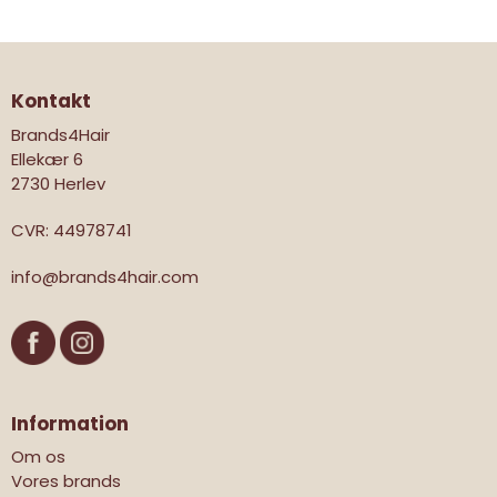
Kontakt
Brands4Hair
Ellekær 6
2730 Herlev
CVR
:
44978741
info@brands4hair.com
Information
Om os
Vores brands