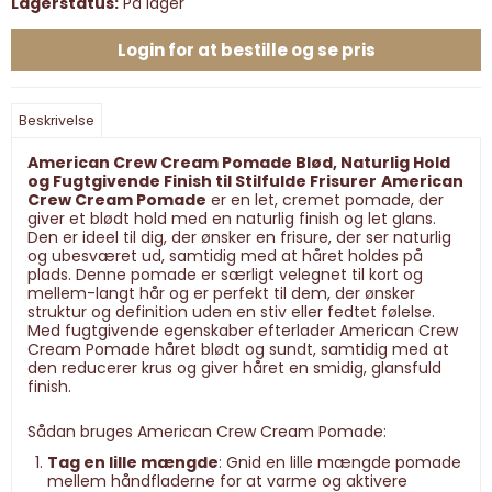
Lagerstatus:
På lager
Login for at bestille og se pris
Beskrivelse
American Crew Cream Pomade Blød, Naturlig Hold
og Fugtgivende Finish til Stilfulde Frisurer
American
Crew Cream Pomade
er en let, cremet pomade, der
giver et blødt hold med en naturlig finish og let glans.
Den er ideel til dig, der ønsker en frisure, der ser naturlig
og ubesværet ud, samtidig med at håret holdes på
plads. Denne pomade er særligt velegnet til kort og
mellem-langt hår og er perfekt til dem, der ønsker
struktur og definition uden en stiv eller fedtet følelse.
Med fugtgivende egenskaber efterlader American Crew
Cream Pomade håret blødt og sundt, samtidig med at
den reducerer krus og giver håret en smidig, glansfuld
finish.
Sådan bruges American Crew Cream Pomade:
Tag en lille mængde
: Gnid en lille mængde pomade
mellem håndfladerne for at varme og aktivere