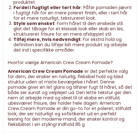
produktet.
Fordel i fugtigt eller tørt hår
: Påfør pomaden jævnt
i fugtigt hår for en mere poleret finish, eller i tørt hår
for et mere naturligt, tekstureret look.
Style som ønsket
: Form håret til den ønskede stil
glat det tilbage for et klassisk look eller skab en løs,
struktureret frisure for en mere afslappet stil.
Tilføj mere, hvis nødvendigt
: For ekstra hold og
definition kan du tilføje lidt mere produkt og arbejde
det ind i specifikke områder.
Hvorfor vælge American Crew Cream Pomade?
American Crew Cream Pomade
er det perfekte valg
for dem, der ønsker en naturlig, fleksibel hold og blød
struktur uden at miste bevægelse i håret. Denne
pomade giver en let glans og tilfører fugt til håret, så det
både ser sundt og velplejet ud. Den lette tekstur gør den
nem at arbejde med og ideel til at skabe en stilfuld,
ubesværet frisure, der holder hele dagen. American
Crew Cream Pomade er din go-to for et poleret, stilfuldt
look, der ser naturligt og sofistikeret ud en perfekt
løsning for den moderne mand, der ønsker kontrol og
fleksibilitet i sin styling! Indhold 85 g