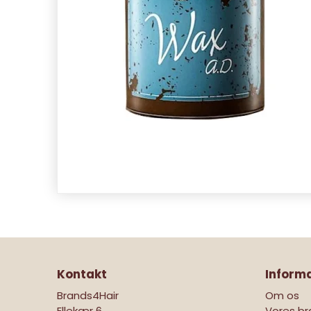
Kontakt
Inform
Brands4Hair
Om os
Ellekær 6
Vores br