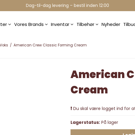
Dag-til-dag levering – bestil inden 12:00
kter
Vores Brands
Inventar
Tilbehør
Nyheder
Tilb
Voks
/
American Crew Classic Forming Cream
American C
Cream
Du skal være logget ind for at
Lagerstatus:
På lager