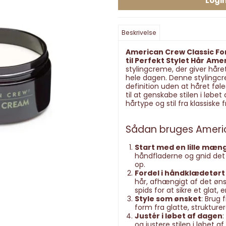
Login
Beskrivelse
American Crew Classic For
til Perfekt Stylet Hår
Amer
stylingcreme, der giver håret
hele dagen. Denne stylingcre
definition uden at håret føl
til at genskabe stilen i løbe
hårtype og stil fra klassiske
Sådan bruges Ameri
Start med en lille mæn
håndfladerne og gnid de
op.
Fordel i håndklædetørt 
hår, afhængigt af det øns
spids for at sikre et glat, 
Style som ønsket
: Brug 
form fra glatte, strukture
Justér i løbet af dagen
:
og justere stilen i løbet 