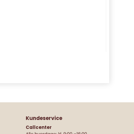
Kundeservice
Callcenter
Alle hverdage: kl. 9:00 –16:00