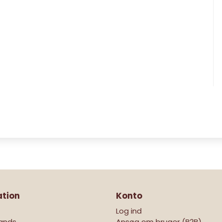
ation
Konto
Log ind
ands
Ansøg om bruger (B2B)