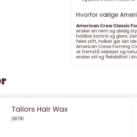
Hvorfor vælge Amer
American Crew Classic F
ønsker en nem og alsidig st
holdbar kontrol og glans. De
føles stift, hvilket gør det i
American Crews Forming Cream
at fremstå velplejet og natu
ønsker stil og fleksibilitet i 
er
Tailors Hair Wax
29791