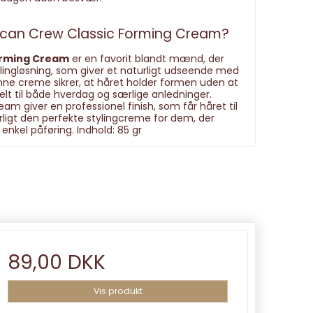
ican Crew Classic Forming Cream?
orming Cream
er en favorit blandt mænd, der
ylingløsning, som giver et naturligt udseende med
nne creme sikrer, at håret holder formen uden at
deelt til både hverdag og særlige anledninger.
 giver en professionel finish, som får håret til
rligt den perfekte stylingcreme for dem, der
én enkel påføring. Indhold: 85 gr
89,00 DKK
Vis produkt