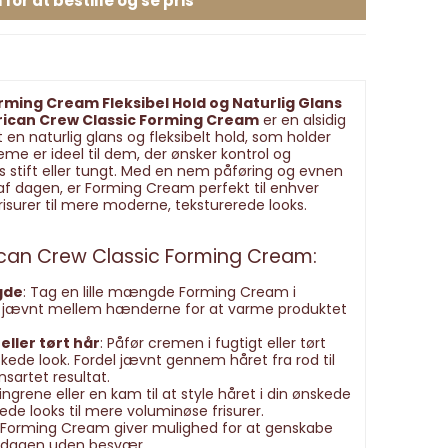
 for at bestille og se pris
ming Cream Fleksibel Hold og Naturlig Glans
ican Crew Classic Forming Cream
er en alsidig
 en naturlig glans og fleksibelt hold, som holder
me er ideel til dem, der ønsker kontrol og
es stift eller tungt. Med en nem påføring og evnen
t af dagen, er Forming Cream perfekt til enhver
 frisurer til mere moderne, teksturerede looks.
can Crew Classic Forming Cream:
gde
: Tag en lille mængde Forming Cream i
t jævnt mellem hænderne for at varme produktet
eller tørt hår
: Påfør cremen i fugtigt eller tørt
kede look. Fordel jævnt gennem håret fra rod til
ensartet resultat.
fingrene eller en kam til at style håret i din ønskede
rede looks til mere voluminøse frisurer.
 Forming Cream giver mulighed for at genskabe
af dagen uden besvær.