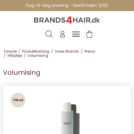
Dag-til-dag levering – bestil inden 12:00
Forside
/
Produktkatalog
/
Vores Brands
/
Previa
/
Hårpleje
/
Volumising
Volumising
Tilbud