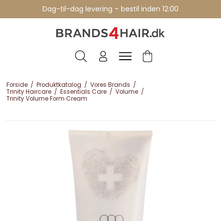
Professionelle brands - over 15 års erfaring
Dag-til-dag levering – bestil inden 12:00
Forside
/
Produktkatalog
/
Vores Brands
/
Trinity Haircare
/
Essentials Care
/
Volume
/
Trinity Volume Form Cream