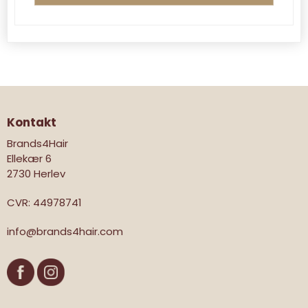
Kontakt
Brands4Hair
Ellekær 6
2730 Herlev
CVR
:
44978741
info@brands4hair.com