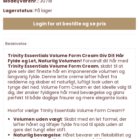
Model/Varenr.:
30718
Lagerstatus:
På lager
Login for at bestille og se pris
Beskrivelse
Trinity Essentials Volume Form Cream Giv Dit Hår
Fylde og Let, Naturlig Volumen!
Forvandl dit hår med
Trinity Essentials Volume Form Cream
, skabt til at
give selv det fineste hår en imponerende volumen og
langvarig fylde. Denne lette creme løfter håret fra
rødderne og skaber et naturligt, luftigt look uden at
tynge det ned. Volume Form Cream er det ideelle valg til
dig, der ønsker fyldigere hår med bevægelse og glans
perfekt til både daglige frisurer og mere elegante looks.
Hvorfor vælge Trinity Essentials Volume Form Cream?
Volumen uden vægt
: Skabt med en let formel, der
løfter håret og tilføjer fylde fra rod til spids uden at
gøre det tungt eller stift.
Naturlig bevægelse
: Håret bevarer sin fleksibilitet og