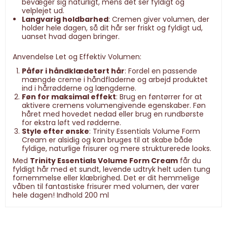
bevæger sig naturligt, mens det ser fyldigt og
velplejet ud.
Langvarig holdbarhed
: Cremen giver volumen, der
holder hele dagen, så dit hår ser friskt og fyldigt ud,
uanset hvad dagen bringer.
Anvendelse Let og Effektiv Volumen:
Påfør i håndklædetørt hår
: Fordel en passende
mængde creme i håndfladerne og arbejd produktet
ind i hårrødderne og længderne.
Føn for maksimal effekt
: Brug en føntørrer for at
aktivere cremens volumengivende egenskaber. Føn
håret med hovedet nedad eller brug en rundbørste
for ekstra løft ved rødderne.
Style efter ønske
: Trinity Essentials Volume Form
Cream er alsidig og kan bruges til at skabe både
fyldige, naturlige frisurer og mere strukturerede looks.
Med
Trinity Essentials Volume Form Cream
får du
fyldigt hår med et sundt, levende udtryk helt uden tung
fornemmelse eller klæbrighed. Det er dit hemmelige
våben til fantastiske frisurer med volumen, der varer
hele dagen! Indhold 200 ml