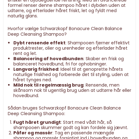
ønsker en dybdegående rensning. Med sin avancerede
formel renser denne shampoo håret i dybden uden at
udtørre, og efterlader håret friskt, let og fyldt med
naturlig glans.
Hvorfor vælge Schwarzkopf Bonacure Clean Balance
Deep Cleansing Shampoo?
Dybt rensende effekt
: Shampooen fjerner effektivt
produktrester, olier og urenheder og efterlader håret
rent og let.
Balancering af hovedbunden
: Skaber en frisk og
balanceret hovedbund, fri for ophobninger.
Langvarig friskhed
: Ideel til at genoprette hårets
naturlige friskhed og forberede det til styling, uden at
håret tynges ned.
Mild nok til regelmæssig brug
: Rensende, men
skånsom nok til ugentlig brug uden at udtørre hår eller
hovedbund.
Sådan bruges Schwarzkopf Bonacure Clean Balance
Deep Cleansing Shampoo:
Fugt håret grundigt
: Start med vådt hår, så
shampooen skummer godt og kan fordele sig jævnt.
Påfør og massér
: Tag en passende mængde
shampoo og massér forsigtigt ind i hovedbunden og