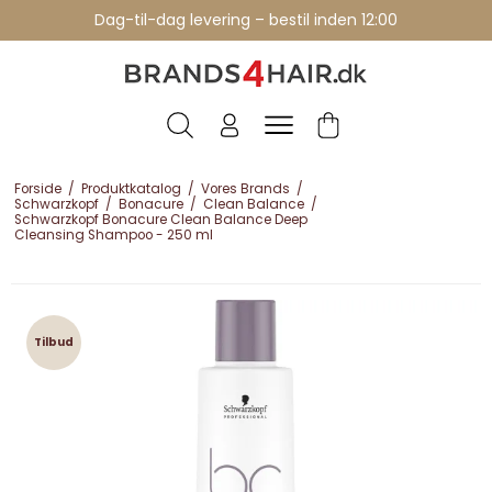
Professionelle brands - over 15 års erfaring
Dag-til-dag levering – bestil inden 12:00
Forside
/
Produktkatalog
/
Vores Brands
/
Schwarzkopf
/
Bonacure
/
Clean Balance
/
Schwarzkopf Bonacure Clean Balance Deep
Cleansing Shampoo - 250 ml
Tilbud