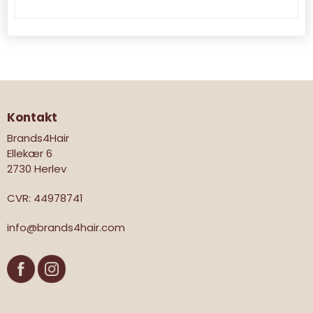
Kontakt
Brands4Hair
Ellekær 6
2730 Herlev
CVR
:
44978741
info@brands4hair.com