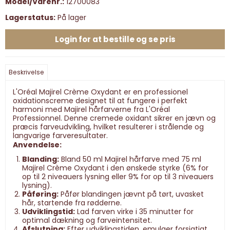
Model/Varenr.:
12700083
Lagerstatus:
På lager
Login for at bestille og se pris
Beskrivelse
L'Oréal Majirel Crème Oxydant er en professionel
oxidationscreme designet til at fungere i perfekt
harmoni med Majirel hårfarverne fra L'Oréal
Professionnel. Denne cremede oxidant sikrer en jævn og
præcis farveudvikling, hvilket resulterer i strålende og
langvarige farveresultater.
Anvendelse:
Blanding:
Bland 50 ml Majirel hårfarve med 75 ml
Majirel Crème Oxydant i den ønskede styrke (6% for
op til 2 niveauers lysning eller 9% for op til 3 niveauers
lysning).
Påføring:
Påfør blandingen jævnt på tørt, uvasket
hår, startende fra rødderne.
Udviklingstid:
Lad farven virke i 35 minutter for
optimal dækning og farveintensitet.
Afslutning:
Efter udviklingstiden, emulger forsigtigt