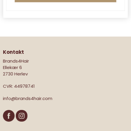
Kontakt
Brands4Hair
Ellekær 6
2730 Herlev
CVR
:
44978741
info@brands4hair.com