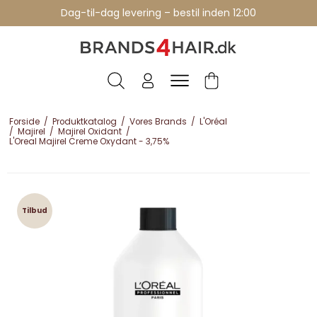
Dag-til-dag levering – bestil inden 12:00
Forside
/
Produktkatalog
/
Vores Brands
/
L'Oréal
/
Majirel
/
Majirel Oxidant
/
L'Oreal Majirel Creme Oxydant - 3,75%
Tilbud