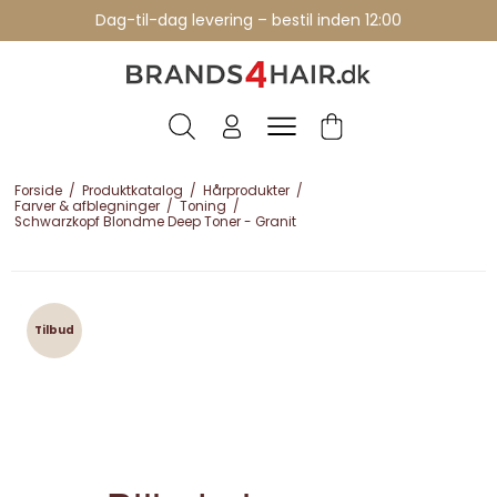
Professionelle brands - over 15 års erfaring
Dag-til-dag levering – bestil inden 12:00
Forside
/
Produktkatalog
/
Hårprodukter
/
Farver & afblegninger
/
Toning
/
Schwarzkopf Blondme Deep Toner - Granit
Tilbud