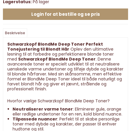
Lagerstatus:
På lager
Login for at bestille og se pris
Beskrivelse
Schwarzkopf BlondMe Deep Toner Perfekt
Tonejustering til Blondt Hår
Oplev den ultimative
løsning til at forbedre og perfektionere blonde toner
med
Schwarzkopf BlondMe Deep Toner
. Denne
avancerede toner er specielt udviklet til at neutralisere
uønskede varme undertoner og tilføje dybde og karakter
til blonde hårfarver. Med sin skånsomme, men effektive
formel er BlondMe Deep Toner ideel til både naturligt og
farvet blondt hår og giver et jævnt, strålende og
professionelt finish.
Hvorfor vælge Schwarzkopf BlondMe Deep Toner?
Neutraliserer varme toner
: Eliminerer gule, orange
eller rødlige undertoner for en ren, kold blond nuance.
Tilpassede nuancer
: Perfekt til at skabe personlige
toner med dybde og karakter, der passer til enhver
hudtone og stil.