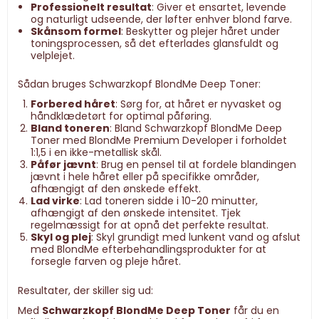
Professionelt resultat
: Giver et ensartet, levende
og naturligt udseende, der løfter enhver blond farve.
Skånsom formel
: Beskytter og plejer håret under
toningsprocessen, så det efterlades glansfuldt og
velplejet.
Sådan bruges Schwarzkopf BlondMe Deep Toner:
Forbered håret
: Sørg for, at håret er nyvasket og
håndklædetørt for optimal påføring.
Bland toneren
: Bland Schwarzkopf BlondMe Deep
Toner med BlondMe Premium Developer i forholdet
1:1,5 i en ikke-metallisk skål.
Påfør jævnt
: Brug en pensel til at fordele blandingen
jævnt i hele håret eller på specifikke områder,
afhængigt af den ønskede effekt.
Lad virke
: Lad toneren sidde i 10-20 minutter,
afhængigt af den ønskede intensitet. Tjek
regelmæssigt for at opnå det perfekte resultat.
Skyl og plej
: Skyl grundigt med lunkent vand og afslut
med BlondMe efterbehandlingsprodukter for at
forsegle farven og pleje håret.
Resultater, der skiller sig ud:
Med
Schwarzkopf BlondMe Deep Toner
får du en